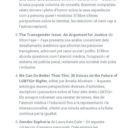
la seva popular columna de consells, Brammer comparteix
relats sincers i plens d’humor sobre la seva experiència
com a persona queer i mestissa. El llibre ofereix
perspectives sobre la identitat, les relacions i el camí cap a
l’autoacceptació.
The Transgender Issue: An Argument for Justice
de
Shon Faye – Faye presenta una anàlisi convincent dels
desafiaments sistèmics que afronten les persones
transgènere, advocant pel canvi social i polític. El llibre
aborda qüestions com l’atenció mèdica, l’ocupació i el
sistema de justícia penal, reclamant una societat més justa
i inclusiva.
We Can Do Better Than This: 35 Voices on the Future of
LGBTIQ+ Rights
, editat per Amelia Abraham – Aquesta
antologia reuneix perspectives diverses d’activistes,
escriptors i pensadors sobre el futur dels drets LGBTIQ+.
Els assajos cobreixen una varietat de temes, des de
l’atenció mèdica i l’educació fins a la representació i la
interseccionalitat, oferint una mirada exhaustiva a la lluita
contínua per la igualtat.
Gender Euphoria
de Laura Kate Dale – En aquesta
col·lecció d’assajos personals, Dale explora les