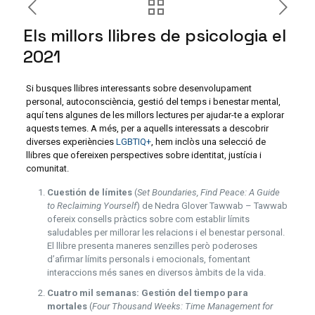
Els millors llibres de psicologia el
2021
Si busques llibres interessants sobre desenvolupament
personal, autoconsciència, gestió del temps i benestar mental,
aquí tens algunes de les millors lectures per ajudar-te a explorar
aquests temes. A més, per a aquells interessats a descobrir
diverses experiències
LGBTIQ+
, hem inclòs una selecció de
llibres que ofereixen perspectives sobre identitat, justícia i
comunitat.
Cuestión de límites
(
Set Boundaries, Find Peace: A Guide
to Reclaiming Yourself
) de Nedra Glover Tawwab – Tawwab
ofereix consells pràctics sobre com establir límits
saludables per millorar les relacions i el benestar personal.
El llibre presenta maneres senzilles però poderoses
d’afirmar límits personals i emocionals, fomentant
interaccions més sanes en diversos àmbits de la vida.
Cuatro mil semanas: Gestión del tiempo para
mortales
(
Four Thousand Weeks: Time Management for