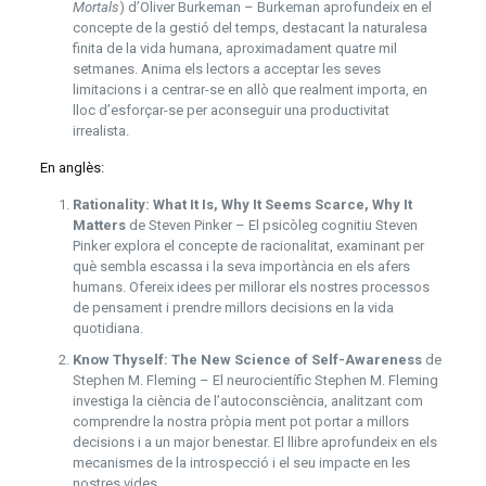
Mortals
) d’Oliver Burkeman – Burkeman aprofundeix en el
concepte de la gestió del temps, destacant la naturalesa
finita de la vida humana, aproximadament quatre mil
setmanes. Anima els lectors a acceptar les seves
limitacions i a centrar-se en allò que realment importa, en
lloc d’esforçar-se per aconseguir una productivitat
irrealista.
En anglès:
Rationality: What It Is, Why It Seems Scarce, Why It
Matters
de Steven Pinker – El psicòleg cognitiu Steven
Pinker explora el concepte de racionalitat, examinant per
què sembla escassa i la seva importància en els afers
humans. Ofereix idees per millorar els nostres processos
de pensament i prendre millors decisions en la vida
quotidiana.
Know Thyself: The New Science of Self-Awareness
de
Stephen M. Fleming – El neurocientífic Stephen M. Fleming
investiga la ciència de l’autoconsciència, analitzant com
comprendre la nostra pròpia ment pot portar a millors
decisions i a un major benestar. El llibre aprofundeix en els
mecanismes de la introspecció i el seu impacte en les
nostres vides.