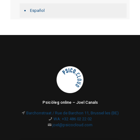
Español
Psicòleg online – Joel Canals
Barchonstraat / Rue de Barchon 11, Brussel·les (BE)
WA: +32 486 02 22 02
joel@psicocloud.com