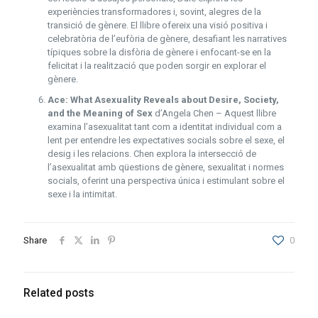
experiències transformadores i, sovint, alegres de la
transició de gènere. El llibre ofereix una visió positiva i
celebratòria de l’eufòria de gènere, desafiant les narratives
típiques sobre la disfòria de gènere i enfocant-se en la
felicitat i la realització que poden sorgir en explorar el
gènere.
Ace: What Asexuality Reveals about Desire, Society,
and the Meaning of Sex
d’Angela Chen – Aquest llibre
examina l’asexualitat tant com a identitat individual com a
lent per entendre les expectatives socials sobre el sexe, el
desig i les relacions. Chen explora la intersecció de
l’asexualitat amb qüestions de gènere, sexualitat i normes
socials, oferint una perspectiva única i estimulant sobre el
sexe i la intimitat.
Share
0
Related posts