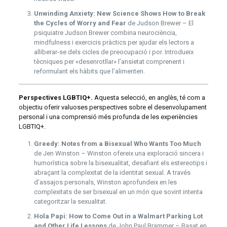
Unwinding Anxiety: New Science Shows How to Break
the Cycles of Worry and Fear
de Judson Brewer – El
psiquiatre Judson Brewer combina neurociència,
mindfulness i exercicis pràctics per ajudar els lectors a
alliberar-se dels cicles de preocupació i por. Introdueix
tècniques per «desenrotllar» l’ansietat comprenent i
reformulant els hàbits que l’alimenten.
Perspectives LGBTIQ+.
Aquesta selecció, en anglès, té com a
objectiu oferir valuoses perspectives sobre el desenvolupament
personal i una comprensió més profunda de les experiències
LGBTIQ+.
Greedy: Notes from a Bisexual Who Wants Too Much
de Jen Winston – Winston ofereix una exploració sincera i
humorística sobre la bisexualitat, desafiant els estereotips i
abraçant la complexitat de la identitat sexual. A través
d’assajos personals, Winston aprofundeix en les
complexitats de ser bisexual en un món que sovint intenta
categoritzar la sexualitat.
Hola Papi: How to Come Out in a Walmart Parking Lot
and Other Life Lessons
de John Paul Brammer – Basat en