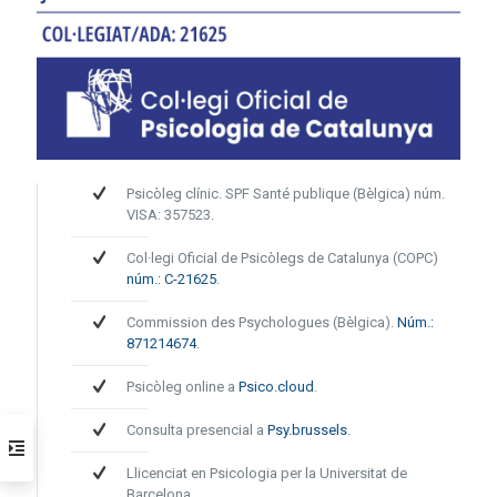
Psicòleg clínic. SPF Santé publique (Bèlgica) núm.
VISA: 357523.
Col·legi Oficial de Psicòlegs de Catalunya (COPC)
núm.: C-21625
.
Commission des Psychologues (Bèlgica).
Núm.:
871214674
.
Psicòleg online a
Psico.cloud
.
Consulta presencial a
Psy.brussels
.
Llicenciat en Psicologia per la Universitat de
Barcelona.