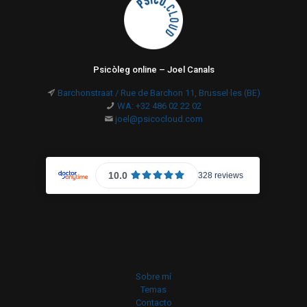
Psicòleg online – Joel Canals
Barchonstraat / Rue de Barchon 11, Brussel·les (BE)
WA: +32 486 02 22 02
joel@psicocloud.com
Sobre mí
Temas
Contacto