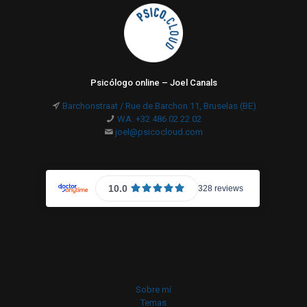
Psicólogo online – Joel Canals
Barchonstraat / Rue de Barchon 11, Bruselas (BE)
WA: +32 486 02 22 02
joel@psicocloud.com
Sobre mí
Temas