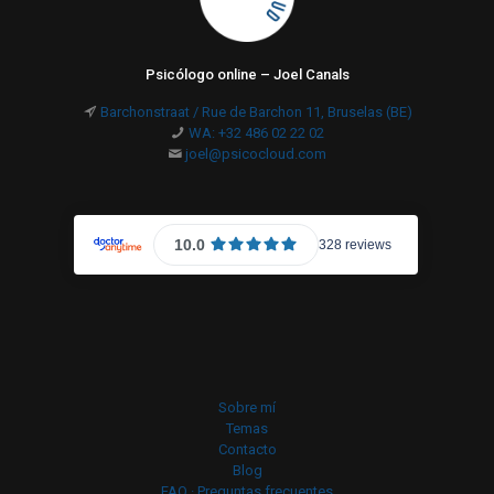
Psicólogo online – Joel Canals
Barchonstraat / Rue de Barchon 11, Bruselas (BE)
WA: +32 486 02 22 02
joel@psicocloud.com
Sobre mí
Temas
Contacto
Blog
FAQ · Preguntas frecuentes