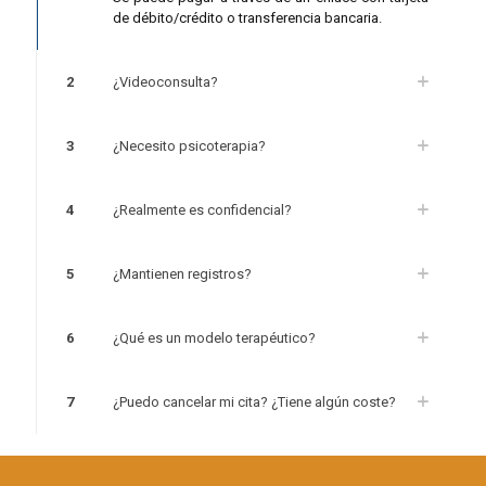
de débito/crédito o transferencia bancaria.
2
¿Videoconsulta?
3
¿Necesito psicoterapia?
4
¿Realmente es confidencial?
5
¿Mantienen registros?
6
¿Qué es un modelo terapéutico?
7
¿Puedo cancelar mi cita? ¿Tiene algún coste?