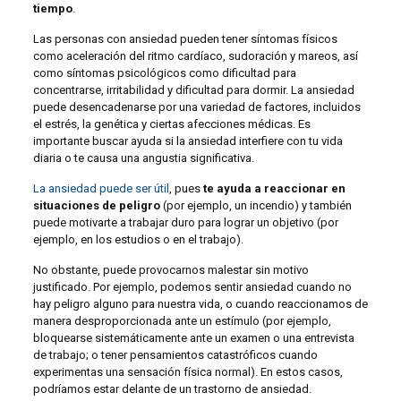
tiempo
.
Las personas con ansiedad pueden tener síntomas físicos
como aceleración del ritmo cardíaco, sudoración y mareos, así
como síntomas psicológicos como dificultad para
concentrarse, irritabilidad y dificultad para dormir. La ansiedad
puede desencadenarse por una variedad de factores, incluidos
el estrés, la genética y ciertas afecciones médicas. Es
importante buscar ayuda si la ansiedad interfiere con tu vida
diaria o te causa una angustia significativa.
La ansiedad
puede ser útil
, pues
te ayuda a reaccionar en
situaciones de peligro
(por ejemplo, un incendio) y también
puede motivarte a trabajar duro para lograr un objetivo (por
ejemplo, en los estudios o en el trabajo).
No obstante, puede provocarnos malestar sin motivo
justificado. Por ejemplo, podemos sentir ansiedad cuando no
hay peligro alguno para nuestra vida, o cuando reaccionamos de
manera desproporcionada ante un estímulo (por ejemplo,
bloquearse sistemáticamente ante un examen o una entrevista
de trabajo; o tener pensamientos catastróficos cuando
experimentas una sensación física normal). En estos casos,
podríamos estar delante de un trastorno de ansiedad.