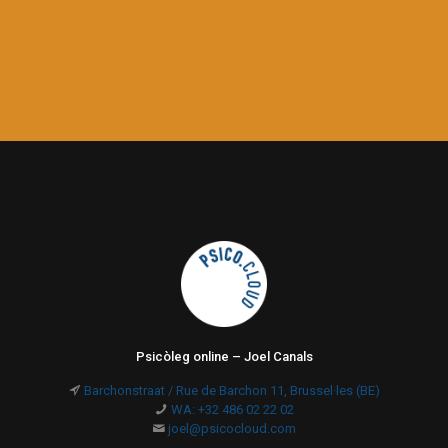
Psicòleg online – Joel Canals
Barchonstraat / Rue de Barchon 11, Brussel·les (BE)
WA: +32 486 02 22 02
joel@psicocloud.com