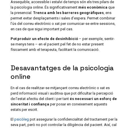
Assequible, accessible i estalvi de temps són els tres pilars de
la psicologia online. És significativament
més econòmica
que
la presencial.
Trenca amb les barreres geogràfiques
, ens
permet evitar desplaçaments i sales d’espera. Permet combinar
l’ús del correu electrònic o xat per comunicar-se entre sessions,
en cas de que sigui important pel cas.
Pot produir un efecte de desinhibició
– per exemple, sentir-
se menys tens – en el pacient pel fet de no estar present
físicament amb el terapeuta, facilitant la comunicació.
Desavantatges de la psicologia
online
En el cas de realitzar-se mitjançant correu electrònic o xat es
perd informació visual i auditiva que pot dificultar la percepció
de l’estat afectiu del client i per tant
és necessari un esforç de
sinceritat i confiança
per posar en coneixement aquests
estats per escrit.
El
psicòleg
pot assegurar la confidencialitat del tractament per la
seva part, però no pot controlar la diligència del pacient. Així, cal