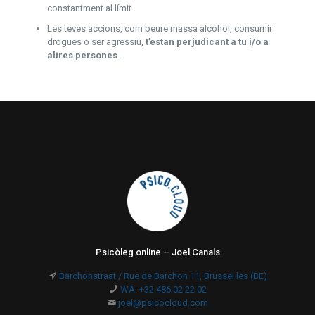
constantment al límit.
Les teves accions, com beure massa alcohol, consumir
drogues o ser agressiu,
t’estan perjudicant a tu i/o a
altres persones
.
Psicòleg online – Joel Canals
Barchonstraat / Rue de Barchon 11, Brussel·les (BE)
WA: +32 486 02 22 02
joel@psicocloud.com