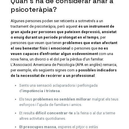
Quan s’ha de considerar anar a
psicoteràpia?
Algunes persones poden ser reticents a sotmetre’s a un
tractament de psicoteràpia, però aquest
és un instrument de
gran ajuda per persones que pateixen depressió, ansietat
o enuig durant un període prolongat en el temps
, per
persones que veuen que tenen
problemes que estan afectant
el seu benestar físic i emocional
o persones que
no es
veuen capaces d’enfrontar algun esdeveniment
com una
nova feina, un divorci o el dol per la pèrdua d’un familiar.
L’Associació Americana de Psicologia (APA en anglès) remarca,
per exemple, els següents signes com a
possibles indicadors
de la necessitat de recórrer a un professional
:
Sents una sensació aclaparadora i perllongada
d’
impotència i tristesa
.
Els teus
problemes no semblen millorar
malgrat els teus
esforços i l’ajuda de familiars i amics.
Et resulta
difícil concentrar-te
a la feina o al dur a terme
altres activitats quotidianes.
Et preocupes massa
, esperes el pitjor o estàs