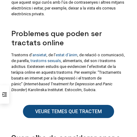
que aquest sigui curós amb l’ús de contrasenyes i altres mitjans
electrònics i evitar, per exemple, deixar a la vista els correus
electrònics privats.
Problemes que poden ser
tractats online
Trastorns d’
ansietat
, de l’
estat d’ànim
, de relació o comunicació,
de parella,
trastorns sexuals
, alimentaris, del son i trastorns
adictius. Existeixen estudis que evidencien l’efectivitat de la
teràpia online en aquests trastorns. Per exemple: “Tractaments
basats en internet per a la depressió i el trastorn de
pànic” (
Internet-based Treatment for Depression and Panic
Disorder
) Karolinska Institutet. Estocolm, Suècia.
VEURE TEMES QUE TRACTEM