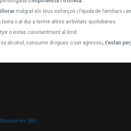
perllongada d’
impotència i tristesa
.
llorar
malgrat els teus esforços i l’ajuda de familiars i a
a feina o al dur a terme altres activitats quotidianes.
itjor o estàs constantment al límit.
sa alcohol, consumir drogues o ser agressiu,
t’estan per
Brussel·les (BE)