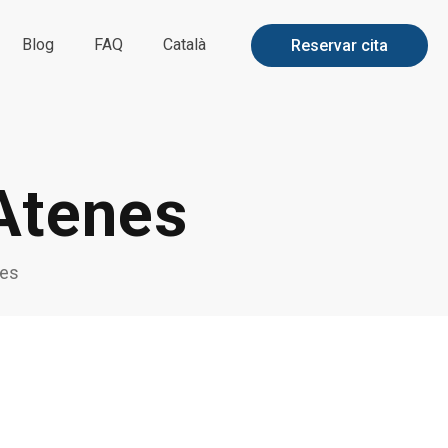
Blog
FAQ
Català
Reservar cita
 Atenes
nes