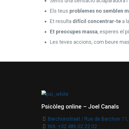
Sents una sensació aclaparadora i 
Els teus
problemes no semblen mi
Et resulta
difícil concentrar-te
a l
Et preocupes massa
, esperes el p
Les teves accions, com beure mas
Psicòleg online – Joel Canals
Barchonstraat / Rue de Barchon 11, 
WA: +32 486 02 22 02