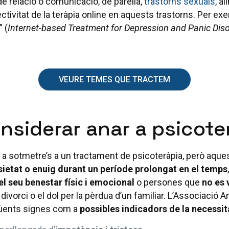
 de relació o comunicació, de parella,
trastorns sexuals
, a
ctivitat de la teràpia online en aquests trastorns. Per e
” (
Internet-based Treatment for Depression and Panic Dis
VEURE TEMES QUE TRACTEM
nsiderar anar a psicote
a sotmetre’s a un tractament de psicoteràpia, però aque
ietat o enuig durant un període prolongat en el temps
l seu benestar físic i emocional
o persones que
no es 
ivorci o el dol per la pèrdua d’un familiar. L’Associació
güents signes com a
possibles indicadors de la necessit