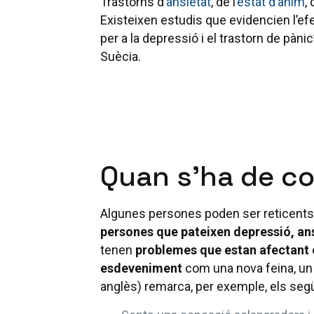
Trastorns d’
ansietat
, de l’
estat d’ànim
,
Existeixen estudis que evidencien l’efe
per a la depressió i el trastorn de pànic
Suècia.
Quan s’ha de co
Algunes persones poden ser reticents 
persones que pateixen depressió, ans
tenen
problemes que estan afectant e
esdeveniment
com una nova feina, un d
anglès) remarca, per exemple, els se