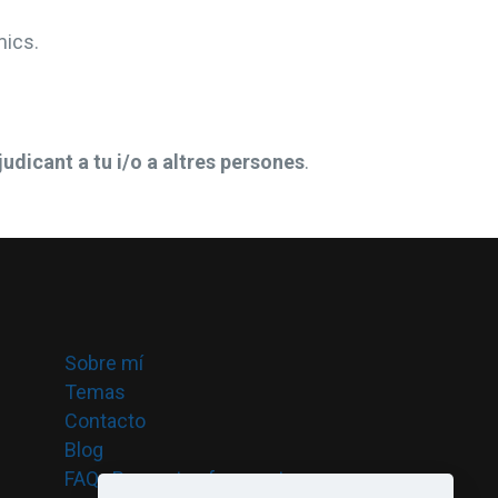
mics.
judicant a tu i/o a altres persones
.
Sobre mí
Temas
Contacto
Blog
FAQ · Preguntas frecuentes