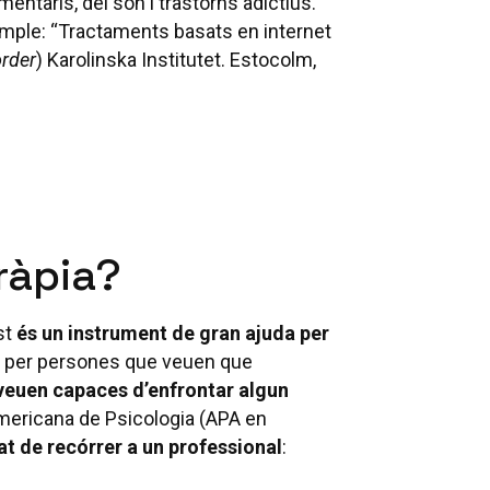
limentaris, del son i trastorns adictius.
xemple: “Tractaments basats en internet
order
) Karolinska Institutet. Estocolm,
ràpia?
st
és un instrument de gran ajuda per
, per persones que veuen que
veuen capaces d’enfrontar algun
 Americana de Psicologia (APA en
at de recórrer a un professional
: