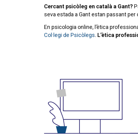
Cercant psicòleg en català a Gant?
Ps
seva estada a Gant estan passant per 
En psicologia online, l’ètica profession
Col·legi de Psicòlegs
.
L’ètica professi