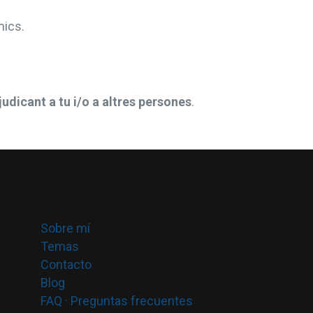
mics.
judicant a tu i/o a altres persones
.
Sobre mí
Temas
Contacto
Blog
FAQ · Preguntas frecuentes