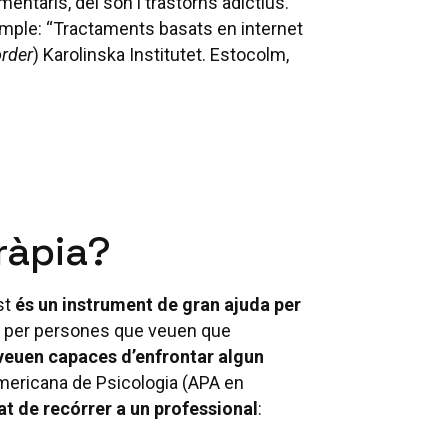
limentaris, del son i trastorns adictius.
xemple: “Tractaments basats en internet
order
) Karolinska Institutet. Estocolm,
ràpia?
st
és un instrument de gran ajuda per
, per persones que veuen que
veuen capaces d’enfrontar algun
 Americana de Psicologia (APA en
at de recórrer a un professional
: