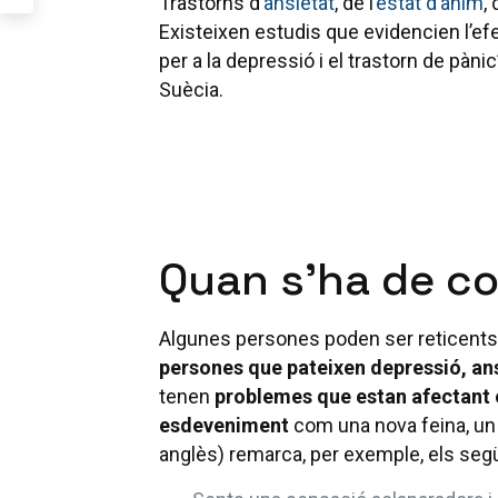
Trastorns d’
ansietat
, de l’
estat d’ànim
,
Existeixen estudis que evidencien l’efe
per a la depressió i el trastorn de pànic
Suècia.
Quan s’ha de co
Algunes persones poden ser reticents 
persones que pateixen depressió, ans
tenen
problemes que estan afectant e
esdeveniment
com una nova feina, un d
anglès) remarca, per exemple, els se