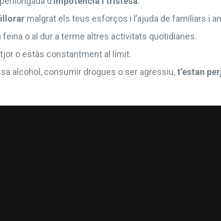
perllongada d’
impotència i tristesa
.
llorar
malgrat els teus esforços i l’ajuda de familiars i a
a feina o al dur a terme altres activitats quotidianes.
itjor o estàs constantment al límit.
sa alcohol, consumir drogues o ser agressiu,
t’estan per