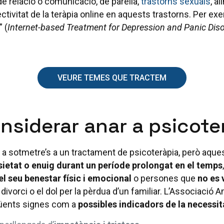
 de relació o comunicació, de parella,
trastorns sexuals
, a
ctivitat de la teràpia online en aquests trastorns. Per e
” (
Internet-based Treatment for Depression and Panic Dis
VEURE TEMES QUE TRACTEM
nsiderar anar a psicote
a sotmetre’s a un tractament de psicoteràpia, però aque
ietat o enuig durant un període prolongat en el temps
l seu benestar físic i emocional
o persones que
no es 
ivorci o el dol per la pèrdua d’un familiar. L’Associació
güents signes com a
possibles indicadors de la necessit