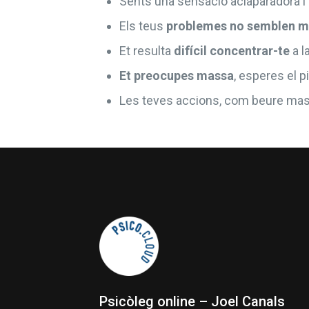
Sents una sensació aclaparadora i 
Els teus
problemes no semblen mi
Et resulta
difícil concentrar-te
a l
Et preocupes massa
, esperes el p
Les teves accions, com beure mas
Psicòleg online – Joel Canals