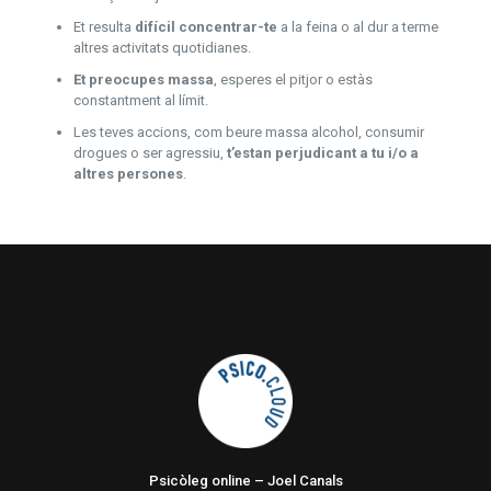
Et resulta
difícil concentrar-te
a la feina o al dur a terme
altres activitats quotidianes.
Et preocupes massa
, esperes el pitjor o estàs
constantment al límit.
Les teves accions, com beure massa alcohol, consumir
drogues o ser agressiu,
t’estan perjudicant a tu i/o a
altres persones
.
Psicòleg online – Joel Canals