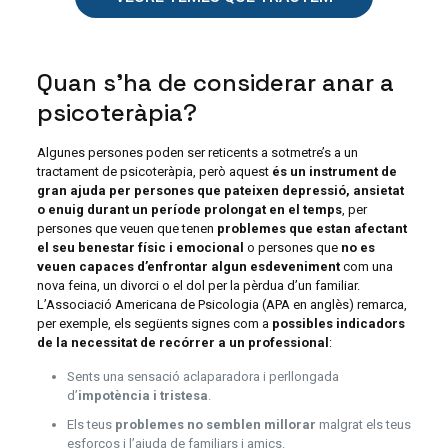
Quan s’ha de considerar anar a
psicoteràpia?
Algunes persones poden ser reticents a sotmetre’s a un
tractament de psicoteràpia, però aquest
és un instrument de
gran ajuda per persones que pateixen depressió, ansietat
o enuig durant un període prolongat en el temps
, per
persones que veuen que tenen
problemes que estan afectant
el seu benestar físic i emocional
o persones que
no es
veuen capaces d’enfrontar algun esdeveniment
com una
nova feina, un divorci o el dol per la pèrdua d’un familiar.
L’Associació Americana de Psicologia (APA en anglès) remarca,
per exemple, els següents signes com a
possibles indicadors
de la necessitat de recórrer a un professional
:
Sents una sensació aclaparadora i perllongada
d’
impotència i tristesa
.
Els teus
problemes no semblen millorar
malgrat els teus
esforços i l’ajuda de familiars i amics.