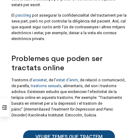
estats per escrit.
El
psicòleg
pot assegurar la confidencialitat del tractament per la
seva part, però no pot controlar la diligència del pacient. Així, cal
que aquest sigui curós amb l’ús de contrasenyes i altres mitjans
electrònics i evitar, per exemple, deixar a la vista els correus
electrònics privats.
Problemes que poden ser
tractats online
Trastorns d’
ansietat
, de l’
estat d’ànim
, de relació o comunicació,
de parella,
trastorns sexuals
, alimentaris, del son i trastorns
adictius. Existeixen estudis que evidencien l’efectivitat de la
teràpia online en aquests trastorns. Per exemple: “Tractaments
basats en internet per a la depressió i el trastorn de
pànic” (
Internet-based Treatment for Depression and Panic
Disorder
) Karolinska Institutet. Estocolm, Suècia.
VEURE TEMES QUE TRACTEM