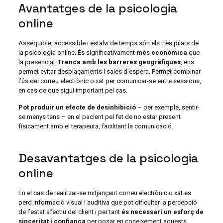
Avantatges de la psicologia
online
Assequible, accessible i estalvi de temps són els tres pilars de
la psicologia online. És significativament
més econòmica
que
la presencial.
Trenca amb les barreres geogràfiques
, ens
permet evitar desplaçaments i sales d’espera. Permet combinar
l’ús del correu electrònic o xat per comunicar-se entre sessions,
en cas de que sigui important pel cas.
Pot produir un efecte de desinhibició
– per exemple, sentir-
se menys tens – en el pacient pel fet de no estar present
físicament amb el terapeuta, facilitant la comunicació.
Desavantatges de la psicologia
online
En el cas de realitzar-se mitjançant correu electrònic o xat es
perd informació visual i auditiva que pot dificultar la percepció
de l’estat afectiu del client i per tant
és necessari un esforç de
sinceritat i confiança
per posar en coneixement aquests