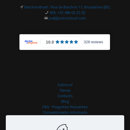
Barchonstraat / Rue de Barchon 11, Brussel·les (BE)
WA: +32 486 02 22 02
joel@psicocloud.com
Sobre mí
Temas
Contacto
Blog
FAQ · Preguntas frecuentes
Consentimiento informado
Política de cookies