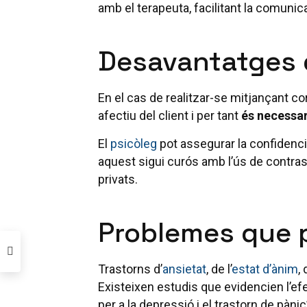
amb el terapeuta, facilitant la comunic
Desavantatges d
En el cas de realitzar-se mitjançant cor
afectiu del client i per tant
és necessar
El
psicòleg
pot assegurar la confidencial
aquest sigui curós amb l’ús de contrase
privats.
Problemes que p
Trastorns d’
ansietat
, de l’
estat d’ànim
,
Existeixen estudis que evidencien l’efe
per a la depressió i el trastorn de pànic