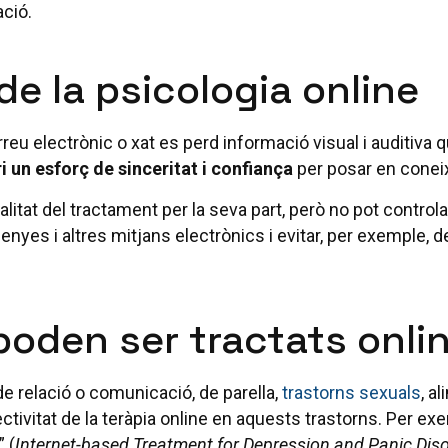
ació.
e la psicologia online
reu electrònic o xat es perd informació visual i auditiva qu
i un esforç de sinceritat i confiança
per posar en conei
itat del tractament per la seva part, però no pot controlar 
nyes i altres mitjans electrònics i evitar, per exemple, de
oden ser tractats onli
 de relació o comunicació, de parella,
trastorns sexuals
, a
ctivitat de la teràpia online en aquests trastorns. Per e
” (
Internet-based Treatment for Depression and Panic Dis