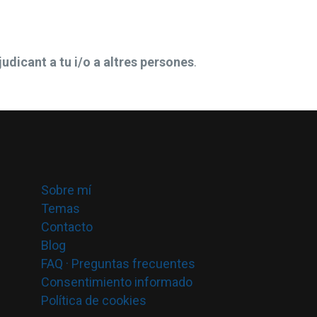
judicant a tu i/o a altres persones
.
Sobre mí
Temas
Contacto
Blog
FAQ · Preguntas frecuentes
Consentimiento informado
Política de cookies