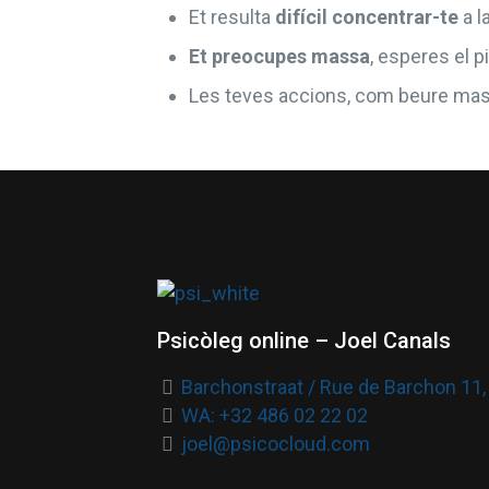
Et resulta
difícil concentrar-te
a l
Et preocupes massa
, esperes el p
Les teves accions, com beure mas
Psicòleg online – Joel Canals
Barchonstraat / Rue de Barchon 11, 
WA: +32 486 02 22 02
joel@psicocloud.com