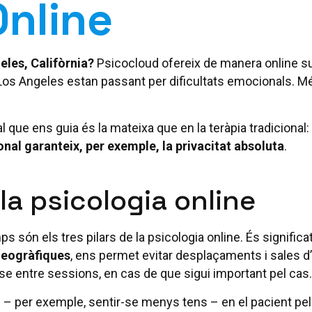
Online
eles, Califòrnia?
Psicocloud ofereix de manera online sup
Los Angeles estan passant per dificultats emocionals. M
al que ens guia és la mateixa que en la teràpia tradicional:
onal garanteix, per exemple, la privacitat absoluta
.
la psicologia online
ps són els tres pilars de la psicologia online. És signifi
geogràfiques
, ens permet evitar desplaçaments i sales d
se entre sessions, en cas de que sigui important pel cas.
ó
– per exemple, sentir-se menys tens – en el pacient pel