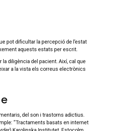
e pot dificultar la percepció de l’estat
xement aquests estats per escrit.
la diligència del pacient. Així, cal que
ixar a la vista els correus electrònics
ne
limentaris, del son i trastorns adictius.
xemple: “Tractaments basats en internet
order
) Karolinska Institutet. Estocolm,