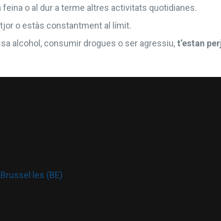
a feina o al dur a terme altres activitats quotidianes.
itjor o estàs constantment al límit.
sa alcohol, consumir drogues o ser agressiu,
t’estan per
Brussel·les (BE)