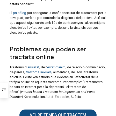
estats per escrit.
El
psicòleg
pot assegurar la confidencialitat del tractament per la
seva part, però no pot controlar la diligència del pacient. Així, cal
que aquest sigui curós amb l’ús de contrasenyes i altres mitjans
electrònics i evitar, per exemple, deixar a la vista els correus
electrònics privats.
Problemes que poden ser
tractats online
Trastorns d’
ansietat
, de l’
estat d’ànim
, de relació o comunicació,
de parella,
trastorns sexuals
, alimentaris, del son i trastorns
adictius. Existeixen estudis que evidencien l’efectivitat de la
teràpia online en aquests trastorns. Per exemple: “Tractaments
basats en internet per a la depressió i el trastorn de
pànic” (
Internet-based Treatment for Depression and Panic
Disorder
) Karolinska Institutet. Estocolm, Suècia.
VEURE TEMES QUE TRACTEM