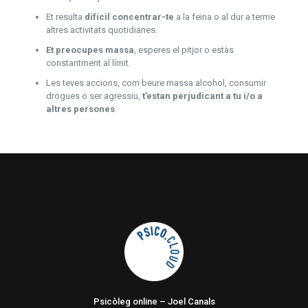
Et resulta
difícil concentrar-te
a la feina o al dur a terme
altres activitats quotidianes.
Et preocupes massa
, esperes el pitjor o estàs
constantment al límit.
Les teves accions, com beure massa alcohol, consumir
drogues o ser agressiu,
t’estan perjudicant a tu i/o a
altres persones
.
Psicòleg online – Joel Canals