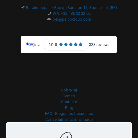
Barchonstraat / Rue de Barchon 11, Brussel·les (BE)
WA: +32 486 02 22 02
joel@psicocloud.com
Sobre mí
Temas
Contacto
Blog
FAQ · Preguntas frecuentes
Consentimiento informado
Política de cookies