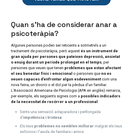
Quan s’ha de considerar anar a
psicoteràpia?
Algunes persones poden ser reticents a sotmetre’s a un
tractament de psicoteràpia, però aquest
és un instrument de
gran ajuda per persones que pateixen depressió, ansietat
o enuig durant un període prolongat en el temps
, per
persones que veuen que tenen
problemes que estan afectant
el seu benestar físic i emocional
o persones que
no es
veuen capaces d’enfrontar algun esdeveniment
com una
nova feina, un divorci o el dol per la pèrdua d’un familiar.
L’Associació Americana de Psicologia (APA en anglès) remarca,
per exemple, els següents signes com a
possibles indicadors
de la necessitat de recórrer a un professional
:
Sents una sensació aclaparadora i perllongada
d’
impotència i tristesa
.
Els teus
problemes no semblen millorar
malgrat els teus
esforços i l’ajuda de familiars i amics.