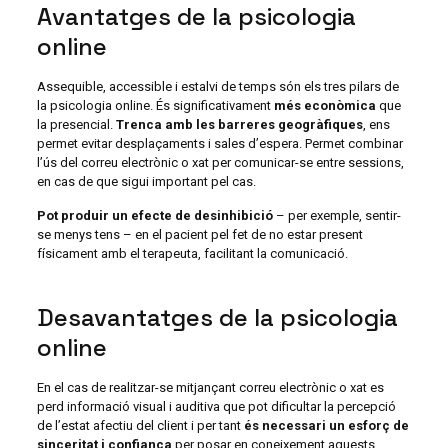
Avantatges de la psicologia
online
Assequible, accessible i estalvi de temps són els tres pilars de
la psicologia online. És significativament
més econòmica
que
la presencial.
Trenca amb les barreres geogràfiques
, ens
permet evitar desplaçaments i sales d’espera. Permet combinar
l’ús del correu electrònic o xat per comunicar-se entre sessions,
en cas de que sigui important pel cas.
Pot produir un efecte de desinhibició
– per exemple, sentir-
se menys tens – en el pacient pel fet de no estar present
físicament amb el terapeuta, facilitant la comunicació.
Desavantatges de la psicologia
online
En el cas de realitzar-se mitjançant correu electrònic o xat es
perd informació visual i auditiva que pot dificultar la percepció
de l’estat afectiu del client i per tant
és necessari un esforç de
sinceritat i confiança
per posar en coneixement aquests