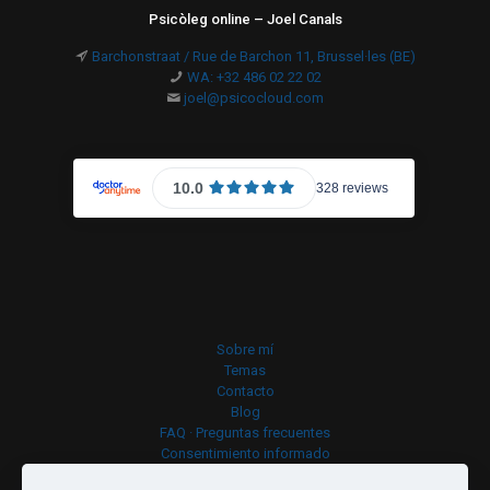
Psicòleg online – Joel Canals
Barchonstraat / Rue de Barchon 11, Brussel·les (BE)
WA: +32 486 02 22 02
joel@psicocloud.com
Sobre mí
Temas
Contacto
Blog
FAQ · Preguntas frecuentes
Consentimiento informado
Política de cookies