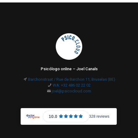
Psicólogo online – Joel Canals
Barchonstraat / Rue de Barchon 11, Bruselas (BE)
WA: +32 486 02 22 02
joel@psicocloud.com