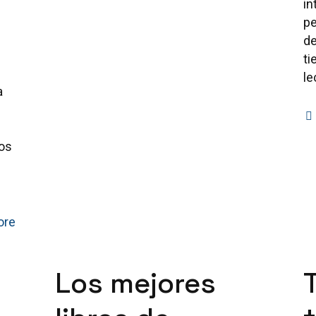
in
pe
de
ti
le
a
e
os
ore
Los mejores