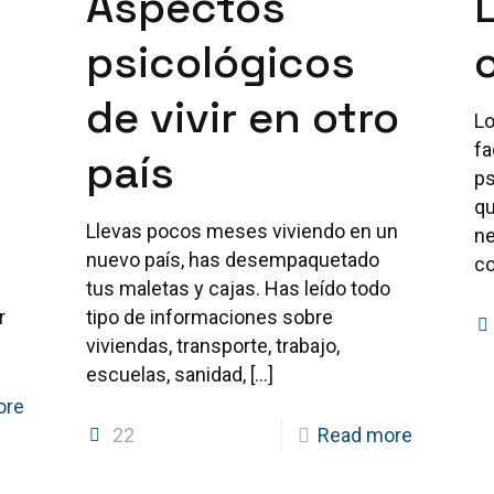
Aspectos
psicológicos
de vivir en otro
Lo
fa
país
ps
qu
Llevas pocos meses viviendo en un
ne
nuevo país, has desempaquetado
co
tus maletas y cajas. Has leído todo
r
tipo de informaciones sobre
viviendas, transporte, trabajo,
escuelas, sanidad,
[…]
ore
22
Read more