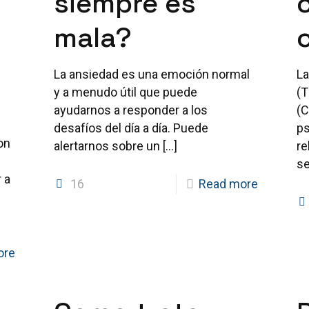
siempre es
mala?
La ansiedad es una emoción normal
La
y a menudo útil que puede
(T
ayudarnos a responder a los
(C
desafíos del día a día. Puede
ps
on
alertarnos sobre un
[…]
re
se
 a
16
Read more
ore