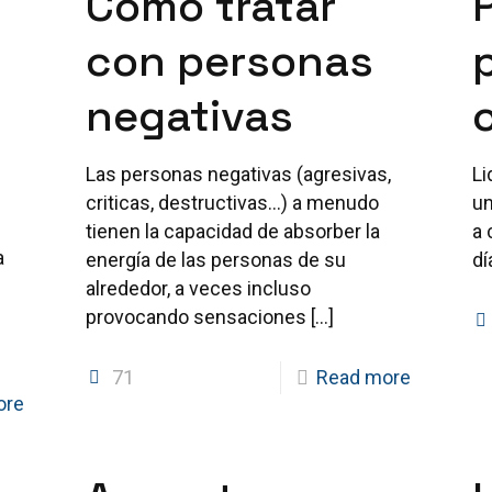
Como tratar
con personas
negativas
Las personas negativas (agresivas,
Li
criticas, destructivas…) a menudo
un
tienen la capacidad de absorber la
a 
a
energía de las personas de su
dí
alrededor, a veces incluso
provocando sensaciones
[…]
71
Read more
ore