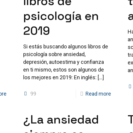
libros de
psicología en
2019
Ha
an
Si estás buscando algunos libros de
so
psicología sobre ansiedad,
tr
depresión, autoestima y confianza
ex
s
en ti mismo, estos son algunos de
a
los mejores en 2019: En inglés:
[…]
ore
99
Read more
¿La ansiedad