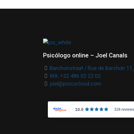
Psicólogo online – Joel Canals
Barchonstraat / Rue de Barchon 11,
WA: +32 486 02 22 02
joel@psicocloud.com