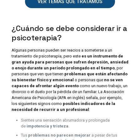
VER TEMAS QUE TRATAMOS
¿Cuándo se debe considerar ir a
psicoterapia?
Algunas personas pueden ser reacios a someterse a un
tratamiento de psicoterapia, pero este
es un instrumento de
gran ayuda para personas que sufren depresión, ansiedad
o enojo durante un período prolongado en el tiempo
, por
personas que ven que tienen
problemas que están afectando
su bienestar físico y emocional
o personas que
no se ven
capaces de afrontar algún evento
como un nuevo trabajo, un
divorcio o el duelo por la pérdida de un familiar. La Asociación
Americana de Psicología (APA en inglés) señala, por ejemplo,
los siguientes signos como
posibles indicadores de la
necesidad de recurrir a un profesional
:
Sientes una sensación abrumadora y prolongada
de
impotencia y tristeza
.
Tus
problemas no parecen mejorar
a pesar de tus