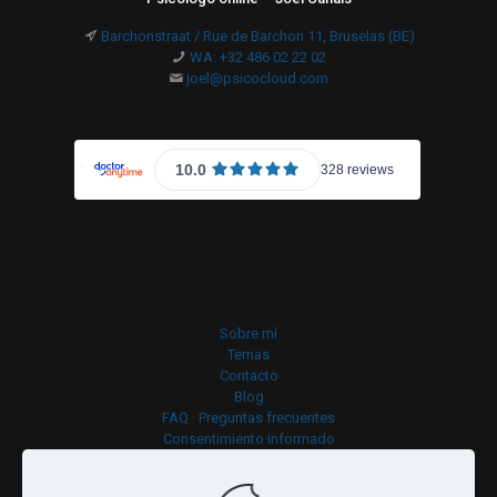
Barchonstraat / Rue de Barchon 11, Bruselas (BE)
WA: +32 486 02 22 02
joel@psicocloud.com
Sobre mí
Temas
Contacto
Blog
FAQ · Preguntas frecuentes
Consentimiento informado
Política de cookies