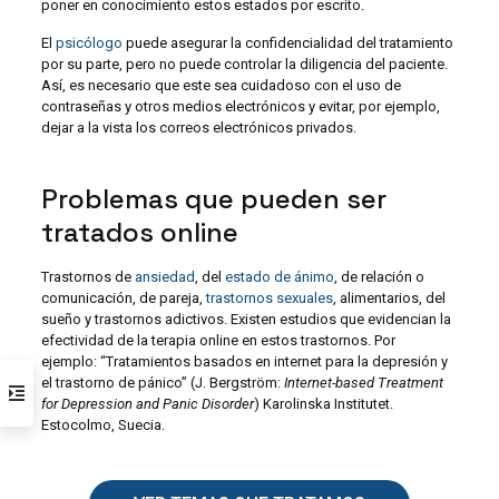
poner en conocimiento estos estados por escrito.
El
psicólogo
puede asegurar la confidencialidad del tratamiento
por su parte, pero no puede controlar la diligencia del paciente.
Así, es necesario que este sea cuidadoso con el uso de
contraseñas y otros medios electrónicos y evitar, por ejemplo,
dejar a la vista los correos electrónicos privados.
Problemas que pueden ser
tratados online
Trastornos de
ansiedad
, del
estado de ánimo
, de relación o
comunicación, de pareja,
trastornos sexuales
, alimentarios, del
sueño y trastornos adictivos. Existen estudios que evidencian la
efectividad de la terapia online en estos trastornos. Por
ejemplo: “Tratamientos basados ​​en internet para la depresión y
el trastorno de pánico” (J. Bergström:
Internet-based Treatment
for Depression and Panic Disorder
) Karolinska Institutet.
Estocolmo, Suecia.