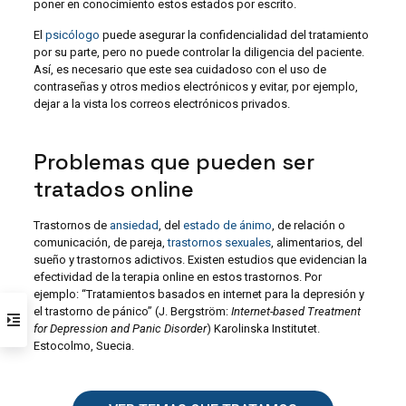
poner en conocimiento estos estados por escrito.
El
psicólogo
puede asegurar la confidencialidad del tratamiento
por su parte, pero no puede controlar la diligencia del paciente.
Así, es necesario que este sea cuidadoso con el uso de
contraseñas y otros medios electrónicos y evitar, por ejemplo,
dejar a la vista los correos electrónicos privados.
Problemas que pueden ser
tratados online
Trastornos de
ansiedad
, del
estado de ánimo
, de relación o
comunicación, de pareja,
trastornos sexuales
, alimentarios, del
sueño y trastornos adictivos. Existen estudios que evidencian la
efectividad de la terapia online en estos trastornos. Por
ejemplo: “Tratamientos basados ​​en internet para la depresión y
el trastorno de pánico” (J. Bergström:
Internet-based Treatment
for Depression and Panic Disorder
) Karolinska Institutet.
Estocolmo, Suecia.