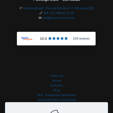
Barchonstraat / Rue de Barchon 11, Bruselas (BE)
WA: +32 486 02 22 02
joel@psicocloud.com
Sobre mí
Temas
Contacto
Blog
FAQ · Preguntas frecuentes
Consentimiento informado
Política de cookies