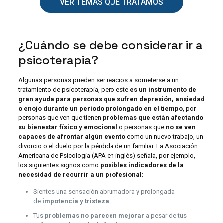
VER TEMAS QUE TRATAMOS
¿Cuándo se debe considerar ir a
psicoterapia?
Algunas personas pueden ser reacios a someterse a un
tratamiento de psicoterapia, pero este
es un instrumento de
gran ayuda para personas que sufren depresión, ansiedad
o enojo durante un período prolongado en el tiempo
, por
personas que ven que tienen
problemas que están afectando
su bienestar físico y emocional
o personas que
no se ven
capaces de afrontar algún evento
como un nuevo trabajo, un
divorcio o el duelo por la pérdida de un familiar. La Asociación
Americana de Psicología (APA en inglés) señala, por ejemplo,
los siguientes signos como
posibles indicadores de la
necesidad de recurrir a un profesional
:
Sientes una sensación abrumadora y prolongada
de
impotencia y tristeza
.
Tus
problemas no parecen mejorar
a pesar de tus