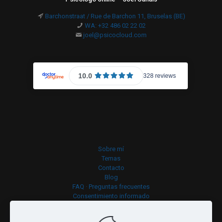
Barchonstraat / Rue de Barchon 11, Bruselas (BE)
WA: +32 486 02 22 02
joel@psicocloud.com
Sobre mí
Temas
Contacto
Blog
FAQ · Preguntas frecuentes
Consentimiento informado
Política de cookies