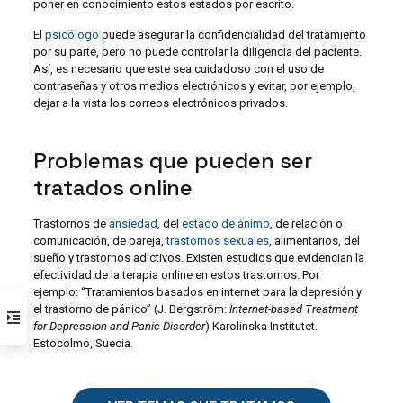
poner en conocimiento estos estados por escrito.
El
psicólogo
puede asegurar la confidencialidad del tratamiento
por su parte, pero no puede controlar la diligencia del paciente.
Así, es necesario que este sea cuidadoso con el uso de
contraseñas y otros medios electrónicos y evitar, por ejemplo,
dejar a la vista los correos electrónicos privados.
Problemas que pueden ser
tratados online
Trastornos de
ansiedad
, del
estado de ánimo
, de relación o
comunicación, de pareja,
trastornos sexuales
, alimentarios, del
sueño y trastornos adictivos. Existen estudios que evidencian la
efectividad de la terapia online en estos trastornos. Por
ejemplo: “Tratamientos basados ​​en internet para la depresión y
el trastorno de pánico” (J. Bergström:
Internet-based Treatment
for Depression and Panic Disorder
) Karolinska Institutet.
Estocolmo, Suecia.