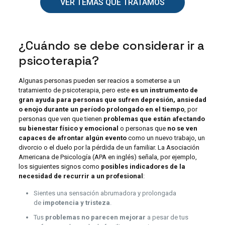
VER TEMAS QUE TRATAMOS
¿Cuándo se debe considerar ir a
psicoterapia?
Algunas personas pueden ser reacios a someterse a un
tratamiento de psicoterapia, pero este
es un instrumento de
gran ayuda para personas que sufren depresión, ansiedad
o enojo durante un período prolongado en el tiempo
, por
personas que ven que tienen
problemas que están afectando
su bienestar físico y emocional
o personas que
no se ven
capaces de afrontar algún evento
como un nuevo trabajo, un
divorcio o el duelo por la pérdida de un familiar. La Asociación
Americana de Psicología (APA en inglés) señala, por ejemplo,
los siguientes signos como
posibles indicadores de la
necesidad de recurrir a un profesional
:
Sientes una sensación abrumadora y prolongada
de
impotencia y tristeza
.
Tus
problemas no parecen mejorar
a pesar de tus